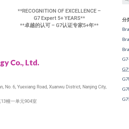
**RECOGNITION OF EXCELLENCE –
G7 Expert 5+ YEARS**
分
**卓越的认可 – G7认证专家5+年**
Br
Br
B
G
y Co., Ltd.
G
G
n, No. 6, Yuexiang Road, Xuanwu District, Nanjing City,
G
G
3幢一单元904室