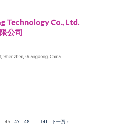
 Technology Co., Ltd.
限公司
ct, Shenzhen, Guangdong, China
5
46
47
48
…
141
下一頁 »