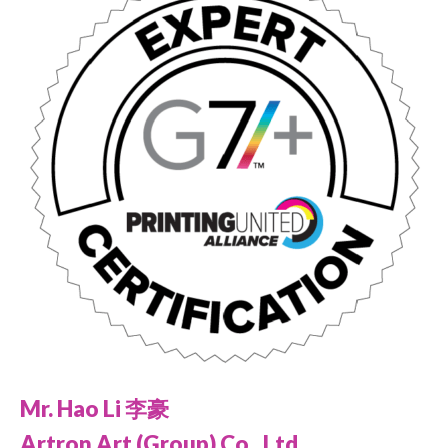
Mr. Hao Li 李豪
Artron Art (Group) Co., Ltd.