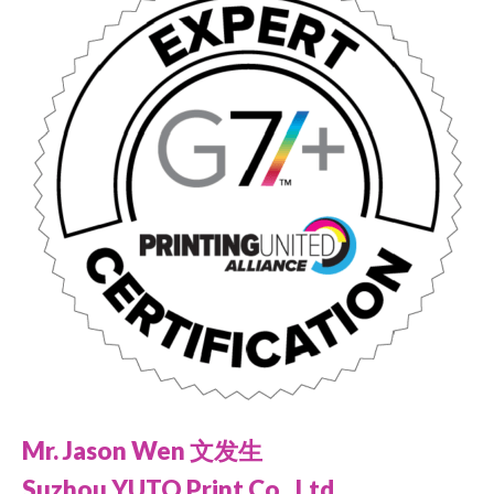
Mr. Jason Wen 文发生
Suzhou YUTO Print Co., Ltd.