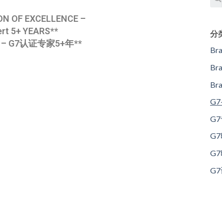
ON OF EXCELLENCE –
ert 5+ YEARS**
分
– G7认证专家5+年**
Br
Br
B
G
G
G
G
G