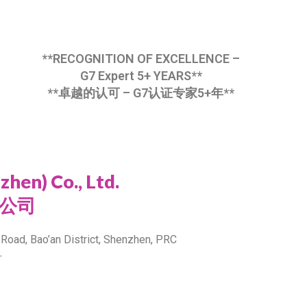
**RECOGNITION OF EXCELLENCE –
G7 Expert 5+ YEARS**
**卓越的认可 – G7认证专家5+年**
hen) Co., Ltd.
公司
Road, Bao’an District, Shenzhen, PRC
号